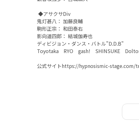
◆アサクサDiv
鬼灯甚八： 加藤良輔
駒形正宗： 和田泰右
影向道四郎： 結城伽寿也
ディビジョン・ダンス・バトル"D.D.B"
Toyotaka RYO gash! SHINSUKE Dol
公式サイトhttps://hypnosismic-stage.com/tra