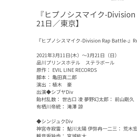
『ヒプノシスマイク-Division Rap
21日／東京】
『ヒプノシスマイク-Division Rap Battle-』Rule t
2021年3月11日(木）～3月21日（日）
品川プリンスホテル ステラボール
原作： EVIL LINE RECORDS
脚本： 亀田真二郎
演出 ：植木 豪
出演◆シブヤDiv
飴村乱数： 世古口 凌 夢野幻太郎： 前山剛久
有栖川帝統： 滝澤 諒
◆シンジュクDiv
神宮寺寂雷： 鮎川太陽 伊弉冉一二三： 荒木
観音坂独歩： 宮城紘大