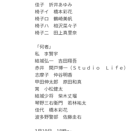
佳子 折井あゆみ
椅子イ 橋本彩花
椅子ロ 鶴崎美帆
椅子ハ 相沢菜々子
椅子二 田上真里奈
「何者」
私 李賢宇
結城弘一 吉田翔吾
赤井 関戸博一（Ｓｔｕｄｉｏ Ｌｉｆｅ）
志摩子 仲谷明香
甲田伸太郎 原田和真
常 小松健太
結城少将 柴木丈瑠
琴野三右衛門 若林祐太
佳代 橋本彩花
波多野警部 佐藤圭右
3月19日 18時～