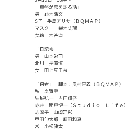
「算盤が恋を語る話」
男 鈴木浩文
S子 手島アリサ（ＢＱＭＡＰ）
マスター 柴木丈瑠
女給 木谷遥
「日記帳」
男 山本栄司
北川 長濱慎
女 田上真里奈
「何者」 脚本：奥村直義（ＢＱＭＡＰ）
私 李賢宇
結城弘一 吉田翔吾
赤井 関戸博一（Ｓｔｕｄｉｏ Ｌｉｆｅ）
志摩子 山崎理彩
甲田伸太郎 原田和真
常 小松健太