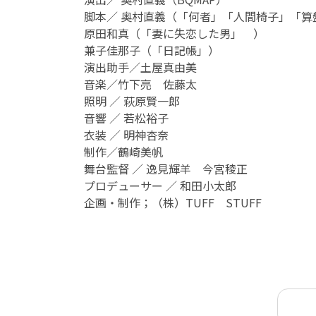
脚本／ 奥村直義（「何者」「人間椅子」「算
原田和真（「妻に失恋した男」 ）
兼子佳那子（「日記帳」）
演出助手／土屋真由美
音楽／竹下亮 佐藤太
照明 ／ 萩原賢一郎
音響 ／ 若松裕子
衣装 ／ 明神杏奈
制作／鶴崎美帆
舞台監督 ／ 逸見輝羊 今宮稜正
プロデューサー ／ 和田小太郎
企画・制作；（株）TUFF STUFF