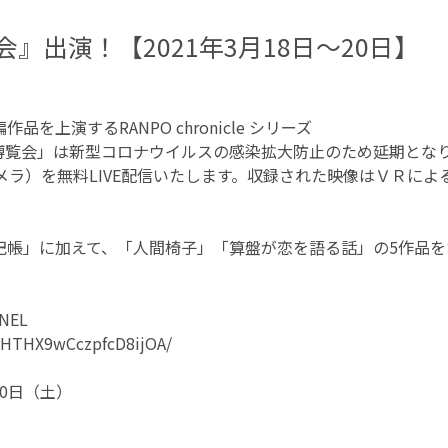
想博覧会』出演！【2021年3月18日〜20日】
上演するRANPO chronicle シリーズ
cle妄想博覧会」は新型コロナウイルスの感染拡大防止のため延期と
点カメラ）を無料LIVE配信いたします。収録された映像はＶＲに
記帳」に加えて、「人間椅子」「算盤が恋を語る話」の5作品を
NEL
bHTHX9wCczpfcD8ijOA/
20日（土）