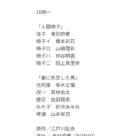
16時～
「人間椅子」
佳子 東別府夢
椅子イ 橋本彩花
椅子ロ 山崎理彩
椅子ハ 仲谷明香
椅子二 田上真里奈
「妻に失恋した男」
元刑事 柴木丈瑠
収一 若林佑太
唐沢 吉田翔吾
みや子 折井あゆみ
琴浦 山本栄司
原作／江戸川乱歩
演出／ 奥村直義（BQMAP）