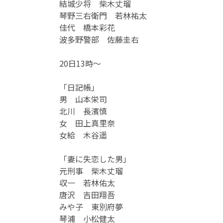
結城少将 柴木丈瑠
琴野三右衛門 若林祐太
佳代 橋本彩花
波多野警部 佐藤圭右
20日13時～
「日記帳」
男 山本栄司
北川 長濱慎
女 田上真里奈
女給 木谷遥
「妻に失恋した男」
元刑事 柴木丈瑠
収一 若林佑太
唐沢 吉田翔吾
みや子 東別府夢
琴浦 小松健太