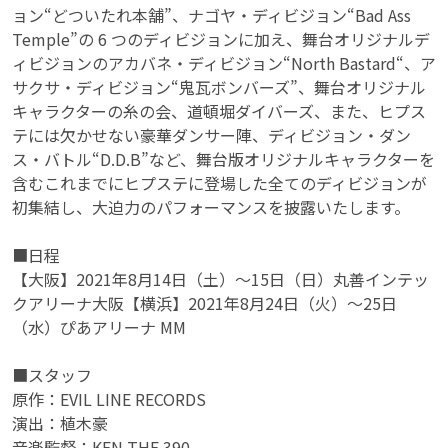
ョン“どついたれ本舗”、ナゴヤ・ディビジョン“Bad Ass
Temple”の 6 つのディビジョンに加え、舞台オリジナルデ
ィビジョンのアカバネ・ディビジョン“North Bastard“、ア
サクサ・ディビジョン“鬼瓦ボンバーズ”、舞台オリジナル
キャラクターの糸の会、道頓堀ダイバーズ、また、ヒプス
テには欠かせない豪華ダンサー陣、ディビジョン・ダン
ス・バトル“D.D.B”など、舞台版オリジナルキャラクターを
含むこれまでにヒプステに登場した全てのディビジョンが
初集結し、大迫力のパフォーマンスを披露いたします。
■日程
【大阪】2021年8月14日（土）〜15日（日）丸善インテッ
クアリーナ大阪【横浜】2021年8月24日（火）〜25日
（水）ぴあアリーナ MM
■スタッフ
原作：EVIL LINE RECORDS
演出：植木豪
音楽監督：KEN THE 390