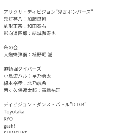
アサクサ・ディビジョン“鬼瓦ボンバーズ”
鬼灯甚八：加藤良輔
駒形正宗：和田泰右
影向道四郎：結城伽寿也
糸の会
大蜘蛛弾襄：植野堀 誠
道頓堀ダイバーズ
小鳥遊ハル：星乃勇太
綿本裕孝：北乃颯希
茜ヶ久保遼太郎：髙橋祐理
ディビジョン・ダンス・バトル"D.D.B"
Toyotaka
RYO
gash!
SHINSUKE