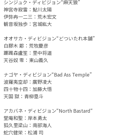
シンジュク・ディビジョン“麻天狼”
神宮寺寂雷：鮎川太陽
伊弉冉一二三：荒木宏文
観音坂独歩：宮城紘大
オオサカ・ディビジョン“どついたれ本舗”
白膠木 簓：荒牧慶彦
躑躅森盧笙：里中将道
天谷奴 零：東山義久
ナゴヤ・ディビジョン“Bad Ass Temple”
波羅夷空却：廣野凌大
四十物十四：加藤大悟
天国 獄：青柳塁斗
アカバネ・ディビジョン“North Bastard“
堂庵和聖：岸本勇太
狐久里梁山：南部海人
蛇穴健栄：松浦 司