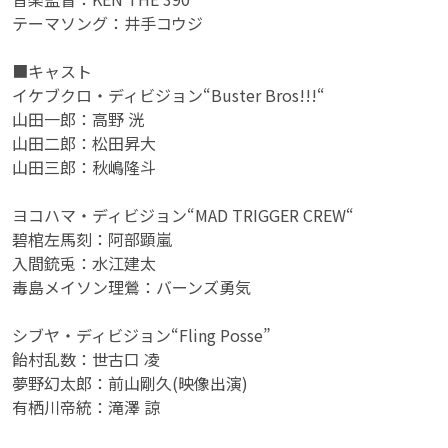
テーマソング：井手コウジ
■キャスト
イケブクロ・ディビジョン“Buster Bros!!!“
山田一郎：高野 洸
山田二郎：松田昇大
山田三郎：秋嶋隆斗
ヨコハマ・ディビジョン“MAD TRIGGER CREW“
碧棺左馬刻：阿部顕嵐
入間銃兎：水江建太
毒島メイソン理鶯：バーンズ勇気
シブヤ・ディビジョン“Fling Posse”
飴村乱数：世古口 凌
夢野幻太郎：前山剛久(映像出演)
有栖川帝統：滝澤 諒