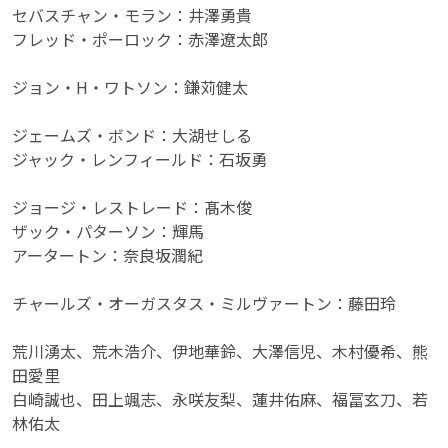
セバスチャン・モラン：井澤勇貴
フレッド・ポーロック：赤澤遼太郎
ジョン・H・ワトソン：鎌苅健太
ジェームズ・ボンド：大湖せしる
ジャック・レンフィールド：石坂勇
ジョージ・レストレード：髙木俊
ザック・パターソン：輝馬
アータートン：奈良坂潤紀
チャールズ・オーガスタス・ミルヴァートン：藤田玲
荒川湧太、荒木浩介、伊地華鈴、大澤信児、木村優希、熊
田愛里
白崎誠也、田上颯志、永咲友梨、蓮井佑麻、福冨玄刀、若
林佑太