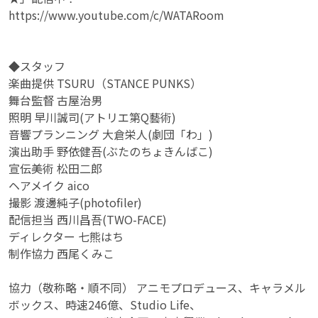
https://www.youtube.com/c/WATARoom
◆スタッフ
楽曲提供 TSURU（STANCE PUNKS）
舞台監督 古屋治男
照明 早川誠司(アトリエ第Q藝術)
音響プランニング 大倉栄人(劇団「わ」)
演出助手 野依健吾(ぶたのちょきんばこ)
宣伝美術 松田二郎
ヘアメイク aico
撮影 渡邊純子(photofiler)
配信担当 西川昌吾(TWO-FACE)
ディレクター 七熊はち
制作協力 西尾くみこ
協力（敬称略・順不同） アニモプロデュース、キャラメル
ボックス、時速246億、Studio Life、