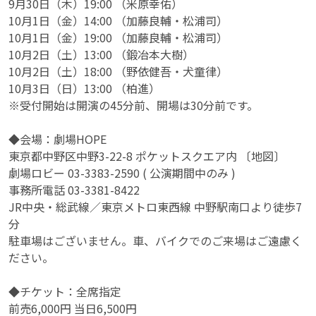
9月30日（木）19:00 （米原幸佑）
10月1日（金）14:00 （加藤良輔・松浦司）
10月1日（金）19:00 （加藤良輔・松浦司）
10月2日（土）13:00 （鍛冶本大樹）
10月2日（土）18:00 （野依健吾・犬童律）
10月3日（日）13:00 （柏進）
※受付開始は開演の45分前、開場は30分前です。
◆会場：劇場HOPE
東京都中野区中野3-22-8 ポケットスクエア内 〔地図〕
劇場ロビー 03-3383-2590 ( 公演期間中のみ )
事務所電話 03-3381-8422
JR中央・総武線／東京メトロ東西線 中野駅南口より徒歩7
分
駐車場はございません。車、バイクでのご来場はご遠慮く
ださい。
◆チケット：全席指定
前売6,000円 当日6,500円