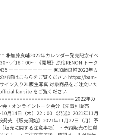
====== ◉加藤良輔2022年カレンダー発売記念イベ
30〜／18：00〜 《開場》原宿RENON トーク
d=1435 ーーーーーーーーー ◉加藤良輔2022年カ
はこちらをご覧ください https://bam-
ite会員限定 サイン入り2L版生写真 対象商品をご注文いた
l fan site をご覧ください
========================= 2022年カ
/ ◆サイン会・オンライントーク会分《先着》販売
0月14日（木）22：00 《発送》2021年11月
売 《販売開始》2021年11月22日（月）予
 ［販売に関する注意事項］ ・予約販売の性質
ださい。 ・ご注文完了後、確認メールが配信