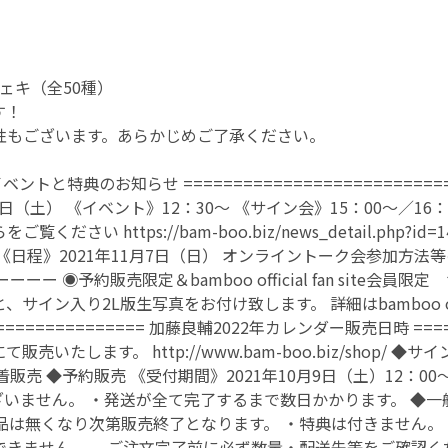
ェキ（全50種）
す！
性もございます。あらかじめご了承ください。
 記念イベントと特典のお知らせ ======================
日（土） 《イベント》12：30〜 《サイン会》15：00〜／16：
 https://bam-boo.biz/news_detail.php?i
程》2021年11月7日（日） オンライントーク会参加方法等の詳細
34 ーーーーーーーー ◉予約販売限定＆bamboo official fan s
入り2L版生写真をお付け致します。 詳細はbamboo officia
==================== 加藤良輔2022年カレンダー販売日時 ===
売いたします。 http://www.bam-boo.biz/shop
着販売 ◆予約販売 《受付期間》2021年10月9日（土）12：00〜1
いません。 ・発送が全て完了するまで数日かかります。 ◆一般発
品は無くなり次第販売終了となります。 ・特典は付きません。
できません。 ご注文完了前に必ず数量・配送先等をご確認く