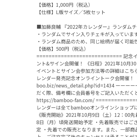
【価格】1,000円（税込）
【仕様】L版サイズ／5枚セット
■加藤良輔 『2022年カレンダー』ランダムチ
・ランダムでサイン入りチェキが入っていま
・ランダム商品のため、同じ絵柄が届く可能
【価格】500円（税込）
============================
ント&サイン会開催！ 《日程》2021年10月30
イベントとサイン会参加方法等の詳細はこちらをご覧ください
レンダー発売記念オンライントーク会開催！ 《日
boo.biz/news_detail.php?id=14
だく際、備考欄に会員番号をご記入いただくと、サイン
https://bamboo-fan.com/ ========
レンダーは全てbambooオンラインショップにて販
《販売開始》2021年10月9日（土）12：00先
8日（月）頃発送開始予定 ・先着販売ではござ
定 ・先着での販売となります。また、一部商
上、ご注文完了後のキャンセルは承ることが