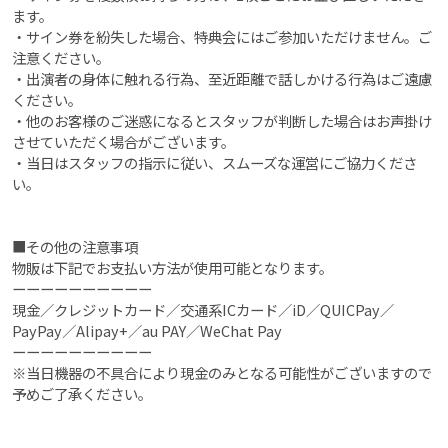
ます。
・サイン券を紛失した場合、特典会にはご参加いただけません。ご
注意ください。
・出演者の身体に触れる行為、至近距離で話しかける行為はご遠慮
ください。
・他のお客様のご迷惑になるとスタッフが判断した場合はお声掛け
させていただく場合がございます。
・当日はスタッフの指示に従い、スムーズな運営にご協力くださ
い。
■その他の注意事項
物販は下記でお支払い方法が使用可能となります。
ーーーーーーーーーー
現金／クレジットカード／交通系ICカード／iD／QUICPay／
PayPay／Alipay+／au PAY／WeChat Pay
ーーーーーーーーーー
※当日機器の不具合により現金のみとなる可能性がございますので
予めご了承ください。