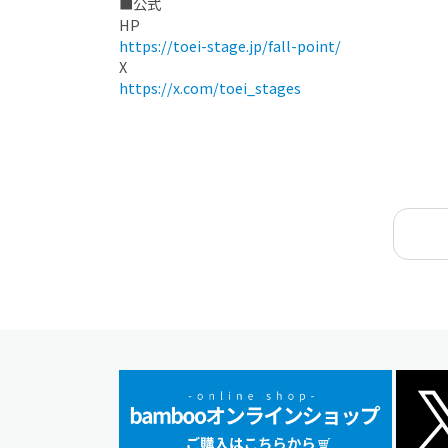
■公式
HP
https://toei-stage.jp/fall-point/
X
https://x.com/toei_stages