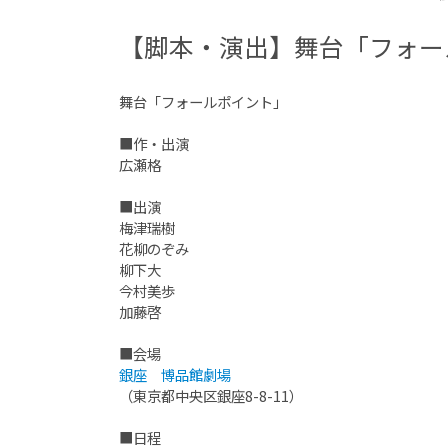
【脚本・演出】舞台「フォー
舞台「フォールポイント」
■作・出演
広瀬格
■出演
梅津瑞樹
花柳のぞみ
柳下大
今村美歩
加藤啓
■会場
銀座 博品館劇場
（東京都中央区銀座8-8-11）
■日程