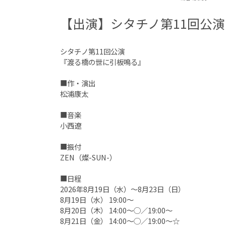
【出演】シタチノ第11回公
シタチノ第11回公演
『渡る橋の世に引板鳴る』
■作・演出
松浦康太
■音楽
小西遼
■振付
ZEN（燦-SUN-）
■日程
2026年8月19日（水）〜8月23日（日）
8月19日（水） 19:00〜
8月20日（木） 14:00〜◯／19:00〜
8月21日（金） 14:00〜◯／19:00〜☆