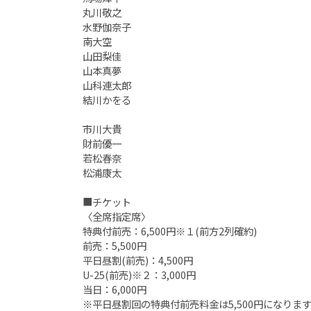
丸川敬之
水野伽奈子
南大空
山田梨佳
山本真夢
山科連太郎
結川かをる
市川大貴
財前優一
若松春奈
松浦康太
■チケット
〈全席指定席〉
特典付前売∶6,500円※１(前方2列確約)
前売：5,500円
平日昼割(前売)：4,500円
U-25(前売)※２：3,000円
当日：6,000円
※平日昼割回の特典付前売料金は5,500円になりま