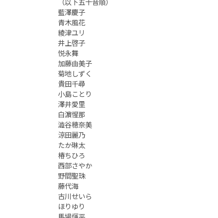
（以下五十音順）
藍澤慶子
青木風花
綾津ユリ
井上啓子
悦永舞
加藤由美子
菊地しずく
貴田千尋
小島ことり
澤井愛里
白濵惺那
澁谷穂奈美
涼田麗乃
たか琳太
椿ちひろ
西部さやか
野間聖珠
藤代海
古川せいら
ほりゆり
馬場煇平