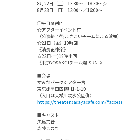
8月22日（土） 13:30〜／18:30〜☆
8月23日（日） 12:00〜／16:00〜
◯平日昼割回
☆アフターイベント有
（公演終了後,よさこいチームによる演舞）
☆21日（金）19時回
《濱長花神楽》
☆22日(土)18時半回
《東京YOSAKOIチーム燦-SUN-》
■会場
すみだパークシアター倉
東京都墨田区横川1-1-10
（入口は大横川親水公園側）
https://theater.sasayacafe.com/#access
■キャスト
矢島美音
斎藤このむ