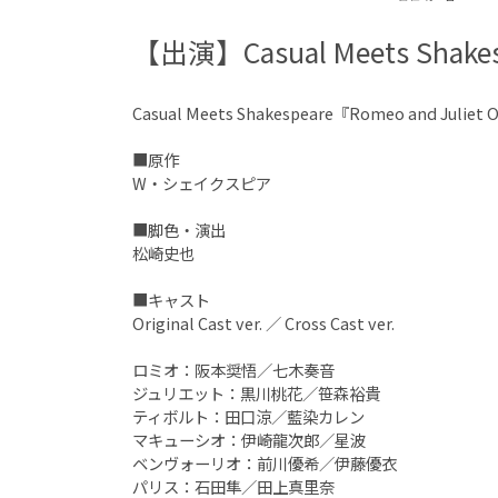
【出演】Casual Meets Shakes
Casual Meets Shakespeare『Romeo and Juliet
■原作
W・シェイクスピア
■脚色・演出
松崎史也
■キャスト
Original Cast ver. ／ Cross Cast ver.
ロミオ：阪本奨悟／七木奏音
ジュリエット：黒川桃花／笹森裕貴
ティボルト：田口涼／藍染カレン
マキューシオ：伊崎龍次郎／星波
ベンヴォーリオ：前川優希／伊藤優衣
パリス：石田隼／田上真里奈