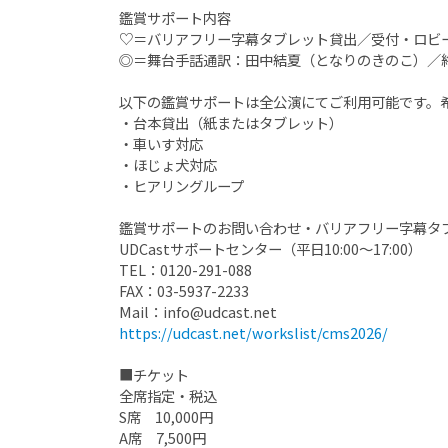
鑑賞サポート内容
♡＝バリアフリー字幕タブレット貸出／受付・ロビ
◎＝舞台手話通訳：田中結夏（となりのきのこ）／
以下の鑑賞サポートは全公演にてご利用可能です。
・台本貸出（紙またはタブレット）
・車いす対応
・ほじょ犬対応
・ヒアリングループ
鑑賞サポートのお問い合わせ・バリアフリー字幕タ
UDCastサポートセンター（平日10:00～17:00）
TEL：0120-291-088
FAX：03-5937-2233
Mail：info@udcast.net
https://udcast.net/workslist/cms2026/
■チケット
全席指定・税込
S席 10,000円
A席 7,500円