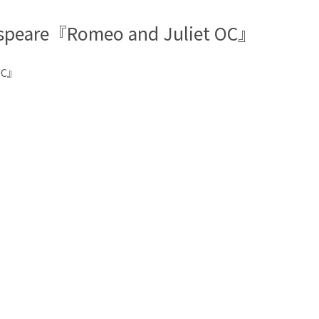
peare『Romeo and Juliet OC』
 OC』