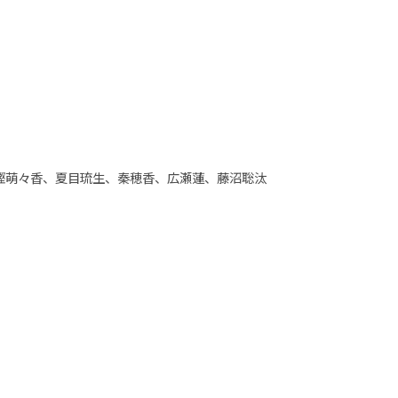
樫萌々香、夏目琉生、秦穂香、広瀬蓮、藤沼聡汰