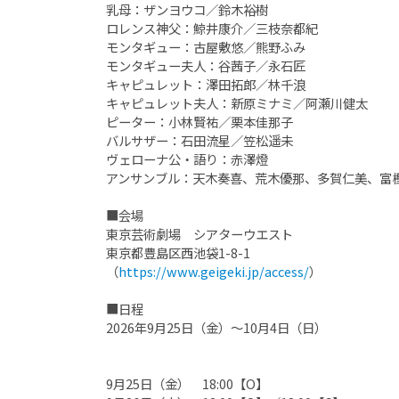
乳母：ザンヨウコ／鈴木裕樹
ロレンス神父：鯨井康介／三枝奈都紀
モンタギュー：古屋敷悠／熊野ふみ
モンタギュー夫人：谷茜子／永石匠
キャピュレット：澤田拓郎／林千浪
キャピュレット夫人：新原ミナミ／阿瀬川健太
ピーター：小林賢祐／栗本佳那子
バルサザー：石田流星／笠松遥未
ヴェローナ公・語り：赤澤燈
アンサンブル：天木奏喜、荒木優那、多賀仁美、富
■会場
東京芸術劇場 シアターウエスト
東京都豊島区西池袋1-8-1
（
https://www.geigeki.jp/access/
）
■日程
2026年9月25日（金）～10月4日（日）
9月25日（金） 18:00【O】