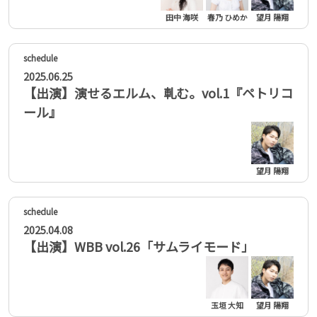
田中 海咲
春乃 ひめか
望月 陽翔
2025.06.25
【出演】演せるエルム、軋む。vol.1『ペトリコ
ール』
望月 陽翔
2025.04.08
【出演】WBB vol.26「サムライモード」
玉垣 大知
望月 陽翔