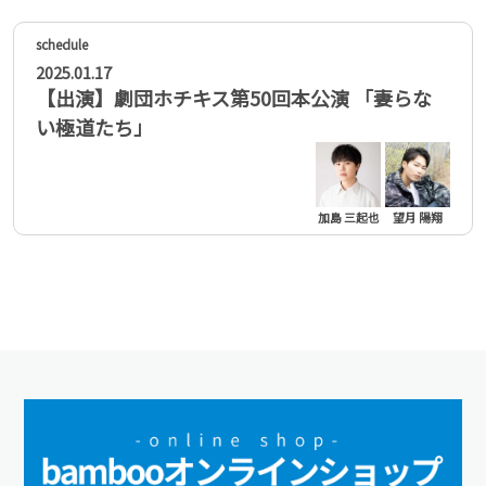
2025.01.17
【出演】劇団ホチキス第50回本公演 「妻らな
い極道たち」
加島 三起也
望月 陽翔