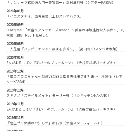
「サンサーラ式葬送入門ー普賢篇ー」幸村満月役（シアターKASSAI）
2021年01月
「イエスタデイ」亜希恵役（上野ストアハウス）
2020年09月
UDA☆MAP「新宿☆アタッカーズseason3〜孤島の洋館連続殺人事件〜」八
甫役（BIG TREE THEATER）
2020年08月
一人芝居「ハッピーエンド〜旅する手首〜」（高円寺K'sスタジオ本館）
2020年01月
3人がよるしばい『3’sバーのブルームーン』（渋谷宮益坂バーキズキ）
2019年12月
「隣のきのこちゃん〜革命VS革命目指せ男性モブ化計画〜」秋瑾役（シア
ターKASSAI）
2019年12月
スキタノ「ステイルメイト」モーリー役（ザ☆キッチンNAKANO）
2019年11月
3人がよるしばい『3’sバーのブルームーン』（渋谷宮益坂バーキズキ）
2019年11月
「菅生ゼミ休講のお知らせ」赤石役（新宿スターフィールド）