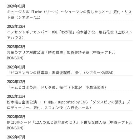
2024年01月
ミュージカル『Liebe（リーベ）〜シューマンの愛したひと〜』振付・リス
ト役（シアター711）
2023年12月
イノセントギアカンパニー#01「わが闇」柏木基子役、飛石花役（上野スト
アハウス）
2023年03月
言葉のアリア解散公演「時の物置」加賀美詩子役（中野テアトル
BONBON）
2023年01月
「ゼロヨンヨンの終電車」黒崎波瑠役、振付（シアターKASSAI）
2022年12月
「テムとゴミの声」ドリダ役、振付（下北沢 小劇場楽園）
2022年11月
松本稽古企画公演 ココロ踊ル supported by ENG 「ダンスピアの消失」プ
ロデューサー、振付、スフィン役（六行会ホール）
2022年08月
劇団6番シード『12人の私と路地裏のセナ』下世話な隣人役（中野テアトル
BONBON）
2022年07月