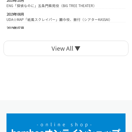
2019年10月
ENG「探偵なのに」五条門紫苑役（BIG TREE THEATER）
2019年08月
UDA☆MAP「紙風スクレイパー」麓巾役、振付（シアターKASSAI）
2019年07月
企画演劇集団ボクラ団義「関ヶ原で一人」高台院役（BIG TREE THEATER）
2019年04月
IN EASY MOTION「Farce 道化師」みどり役（シアターグリーンBOX IN
BOX）
2019年02月
3人がよるしばい『3’sバーのブルームーン』（渋谷宮益坂バーキズキ）
2019年01月
黒薔薇少女地獄「緋色、凍レル刻ノ世界、永遠」麻緋役（中野ザ・ポケッ
ト）
2018年12月
「リア王」リーガン役（座・高円寺2）
2018年11月
劇団6番シード「劇作家と小説家とシナリオライター」three役（シアター
KASSAI）
2018年09月