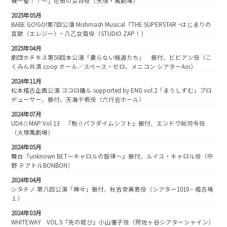
機一髪！？〜」花街の女将役（大塚・萬劇場）
2025年05月
BABE GO!GO!第7回公演 Mishmash Musical『THE SUPERSTAR ~はじまりの
哀歌（エレジー）~ 八乙女菊役（STUDIO ZAP！）
2025年04月
劇団ホチキス第50回本公演「妻らない極道たち」 振付、ビビアン役（こ
くみん共済 coop ホール／スペース・ゼロ、メニコン シアターAoi）
2024年11月
松本稽古企画公演 ココロ踊ル supported by ENG vol.2「まうしずむ」プロ
デューサー、振付、天海千帆役（六行会ホール）
2024年07月
UDA☆MAP Vol.13 『魁☆パラダイムシフト』振付、エンドウ総司令役
（大塚萬劇場）
2024年05月
舞台『unknown BET〜キャロルの旋律〜』振付、ルイス・キャロル役（中
野 テアトルBONBON）
2024年04月
シタチノ 第八回公演「輝々」振付、秋吉奈美恵役（シアター1010・稽古場
１）
2024年03月
WHITEWAY VOL.5『先の綻び』小山優子役（阿佐ヶ谷シアターシャイン）