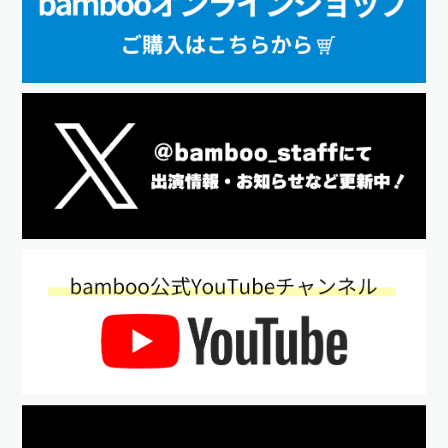
RINCO PRODUCE STAGE「リミット・オブ・タイムラグ」平沢役（CBGKシ
ブゲキ!!）
2018年08月
「リア王」出演、振付（三越劇場）
2018年06月
あやめ十八番『ゲイシャパラソル』諏訪毘流役（座・高円寺1）
2018年05月
『夏の夜の夢』ヘレナ役（座・高円寺2）
2018年03月
3人がよるしばい「3'sバーのブルームーン」1,000人動員記念公演（渋谷宮
益坂バーキズキ）
2018年02月
LIVEDOG「レディー・ア・ゴーゴー‼」ベルゼ役（新宿村LIVE）
2018年01月
「ゼロヨンヨンの終電車」横山瑞葉役（新宿村LIVE）
2017年12月
3人がよるしばい「3'sバーのブルームーン」（渋谷宮益坂バーキズキ）
2017年11月
舞台MODS「さらばセイシュンの光」（犀の穴）
2017年09月