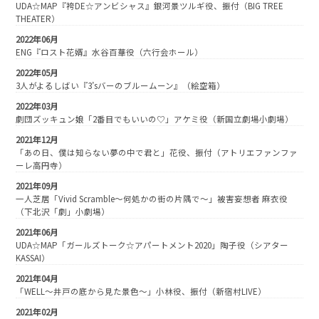
UDA☆MAP『袴DE☆アンビシャス』銀河景ツルギ役、振付（BIG TREE
THEATER）
2022年06月
ENG『ロスト花婿』水谷百華役（六行会ホール）
2022年05月
3人がよるしばい『3’sバーのブルームーン』（絵空箱）
2022年03月
劇団ズッキュン娘「2番目でもいいの♡」アケミ役（新国立劇場小劇場）
2021年12月
「あの日、僕は知らない夢の中で君と」花役、振付（アトリエファンファ
ーレ高円寺）
2021年09月
一人芝居「Vivid Scramble〜何処かの街の片隅で〜」被害妄想者 麻衣役
（下北沢「劇」小劇場）
2021年06月
UDA☆MAP「ガールズトーク☆アパートメント2020」陶子役（シアター
KASSAI）
2021年04月
「WELL〜井戸の底から見た景色〜」小林役、振付（新宿村LIVE）
2021年02月