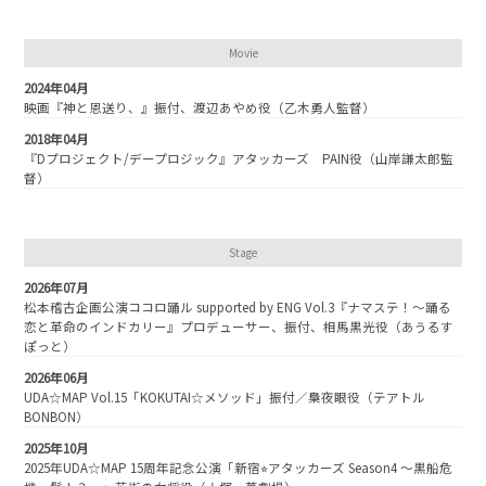
Movie
2024年04月
映画『神と恩送り、』振付、渡辺あやめ役（乙木勇人監督）
2018年04月
『Dプロジェクト/デープロジック』アタッカーズ PAIN役（山岸謙太郎監
督）
Stage
2026年07月
松本稽古企画公演ココロ踊ル supported by ENG Vol.3『ナマステ！～踊る
恋と革命のインドカリー』プロデューサー、振付、相馬黒光役（あうるす
ぽっと）
2026年06月
UDA☆MAP Vol.15「KOKUTAI☆メソッド」振付／梟夜眼役（テアトル
BONBON）
2025年10月
2025年UDA☆MAP 15周年記念公演「新宿⭐︎アタッカーズ Season4 〜黒船危