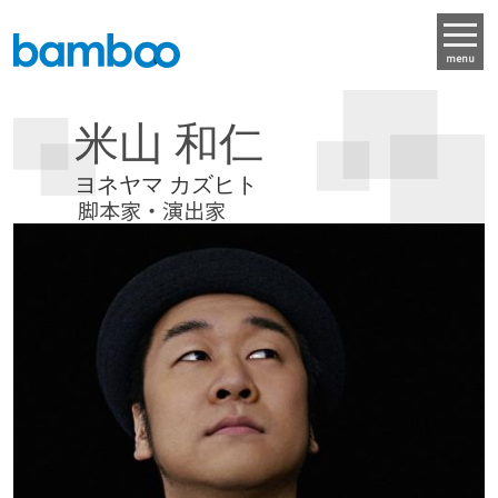
menu
米山 和仁
ヨネヤマ カズヒト
脚本家・演出家