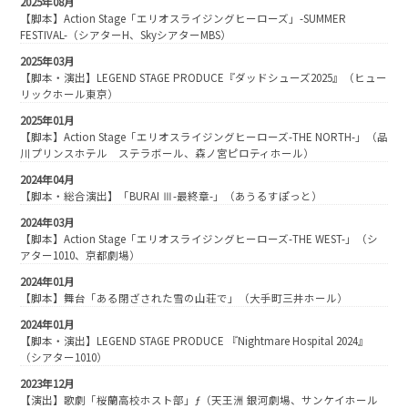
2025年08月
【脚本】Action Stage「エリオスライジングヒーローズ」-SUMMER
FESTIVAL-（シアターH、SkyシアターMBS）
2025年03月
【脚本・演出】LEGEND STAGE PRODUCE『ダッドシューズ2025』（ヒュー
リックホール東京）
2025年01月
【脚本】Action Stage「エリオスライジングヒーローズ-THE NORTH-」（品
川プリンスホテル ステラボール、森ノ宮ピロティホール）
2024年04月
【脚本・総合演出】「BURAI Ⅲ-最終章-」（あうるすぽっと）
2024年03月
【脚本】Action Stage「エリオスライジングヒーローズ-THE WEST-」（シ
アター1010、京都劇場）
2024年01月
【脚本】舞台「ある閉ざされた雪の山荘で」（大手町三井ホール）
2024年01月
【脚本・演出】LEGEND STAGE PRODUCE 『Nightmare Hospital 2024』
（シアター1010）
2023年12月
【演出】歌劇「桜蘭高校ホスト部」ƒ（天王洲 銀河劇場、サンケイホール