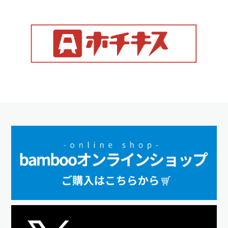
2020年12月
【脚本・演出】 舞台「SERVAMP-サーヴァンプ-」（こくみん共済 coopホ
ール／スペース・ゼロ）
2020年08月
【演出】アナ伝vol1「ウェールズの赤竜〜アーサー王伝説〜」（シアター
サンモール）
2020年06月
【脚本・演出】舞台「レイルウェイ」〜Take Off〜（草月ホール）
2020年01月
【脚本】30-DELUX ACTION PLAY MUSICAL THEATER featuring 宇宙Six『の
べつまくなし・改』（東京建物 Brillia HALL 他）
2020年01月
【演出】舞台『宇宙戦艦ティラミスⅡ』～蟹・自分でむけますか～（品川
プリンスホテル クラブeX、大阪IMPホール）
2020年01月
【演出】「ダレンジャーズ2 ～エンド・オブ・ウォー～」（六行会ホール）
2019年12月
【脚本】LIVEDOG「レディー・ア・ゴーゴー!! 2019」（新宿村LIVE）
2019年12月
【脚本・演出】ブシプロ「BURAI Ⅱ」（あうるすぽっと）