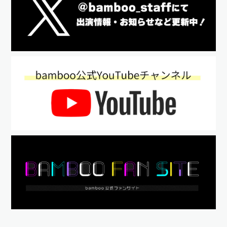
2019年07月
【脚本・演出】舞台「博多豚骨ラーメンズ」（シアターサンモール）
2019年04月
【脚本・演出】30-DELUX ACTION PLAY MUSICAL THEATER featuring 宇宙
Six 「のべつまくなし」 （サンシャイン劇場 他）
2019年03月
【脚本】ADKアーツ「バグバスターズ ―Stage Yellow―」（俳優座劇場）
2019年02月
【脚本・演出】舞台「レイルウェイ」（こくみん共済 coopホール／スペー
ス・ゼロ）
2019年01月
【脚本・演出】「締め切り明けの探偵」（浅草九劇）
Other
2021年02月
【脚本・演出】「ハンサムセンキョ配信イベント」（ライブ配信）
劇団ホチキス