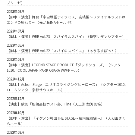
ブリーゼ）
2023年08月
【脚本・演出】舞台「宇宙戦艦ティラミス」完結編～ファイナルラストは
エンドの終わり～（光が丘IMAホール 他）
2023年07月
【脚本・演出】WBB vol.23「スパイラルスパイ」（新宿サザンシアター）
2023年05月
【脚本・演出】WBB vol.22「スパイのスパイス」（あうるすぽっと）
2023年01月
【脚本・演出】LEGEND STAGE PRODUCE「ダッドシューズ」（シアター
1010、COOL JAPAN PARK OSAKA WWホール）
2022年12月
【脚本】Action Stage「エリオスライジングヒーローズ」（シアター1010、
ロームシアター京都サウスホール）
2022年12月
【演出】歌劇「桜蘭高校ホスト部」Fine（天王洲 銀河劇場）
2022年10月
【脚本・演出】『イケメン戦国THE STAGE～猿飛佐助編～』（大和田さく
らホール）
2022年09月