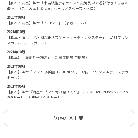
【脚本・演出】舞台「宇宙戦艦ティラミス〜銀河列車で遊郭行きてぇなぁ
編〜」（こくみん共済 coopホール／スペース・ゼロ）
2022年08月
【脚本・演出】舞台「ドロシー」（草月ホール）
2021年10月
【脚本・演出】LIVE STAGE「スケートリーディングスター」（品川プリン
スホテル ステラボール）
2021年10月
【脚本】「春風外伝2021」（新国立劇場 中劇場）
2021年08月
【脚本】舞台「マジムリ学園 -LOUDNESS-」（品川プリンスホテル ステラ
ボール）
2021年05月
【脚本】舞台『流星セブン〜時の操り人〜』（COOL JAPAN PARK OSAKA
WWホール、大和田さくらホール）
2021年03月
【脚本】舞台「マジムリ学園 蕾-RAI-」（天王洲 銀河劇場）
2020年12月
【総合演出】LEGENDSTAGE feat. HOTCHKISS「Nightmare Hospital～七つ
の罪に花束を～」（草月ホール）