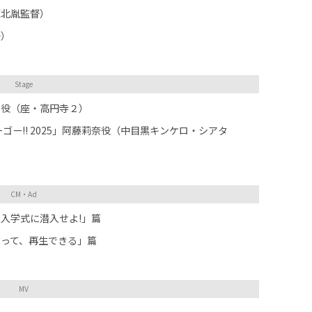
原北胤監督）
督）
Stage
ラ役（座・高円寺２）
・ゴーゴー!! 2025」阿藤莉奈役（中目黒キンケロ・シアタ
CM・Ad
:入学式に潜入せよ!」篇
って、再生できる」篇
MV