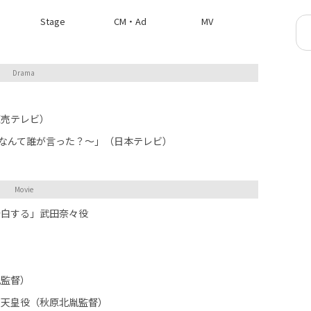
Stage
CM・Ad
MV
Drama
読売テレビ）
いなんて誰が言った？〜」（日本テレビ）
Movie
告白する」武田奈々役
胤監督）
園天皇役（秋原北胤監督）