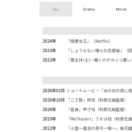
ALL
Drama
Movie
2024年
「極悪女王」（Netflix）
2023年
「しょうもない僕らの恋愛論」（
2022年
「悪女(わる)〜働くのがカッコ悪
2026年02月
ショートムービー「あの日の君に
2025年10月
「二丁鼓」柊役（秋原北胤監督）
2024年
「変身」市寸役（秋原北胤監督）
2023年
「Me?Xavier!」うすは役（秋原北
2022年
「火面〜嘉吉の箭弓一揆〜」後花