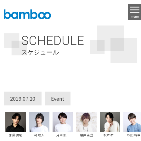
menu
SCHEDULE
スケジュール
2019.07.20
Event
加藤 良輔
碕 理人
月岡 弘一
松本 祐一
松田 将希
櫻井 圭登