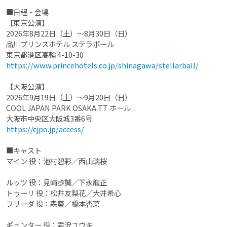
■日程・会場
【東京公演】
2026年8月22日（土）〜8月30日（日）
品川プリンスホテル ステラボール
東京都港区高輪 4-10-30
https://www.princehotels.co.jp/shinagawa/stellarball/
【大阪公演】
2026年9月19日（土）〜9月20日（日）
COOL JAPAN PARK OSAKA TT ホール
大阪市中央区大阪城3番6号
https://cjpo.jp/access/
■キャスト
マイン 役：池村碧彩／西山瑞桜
ルッツ 役：見﨑歩誠／下永龍正
トゥーリ 役：松井友梨花／大井希心
フリーダ 役：森葵／橋本杏菜
ギュンター 役：君沢ユウキ