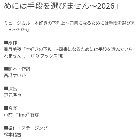
めには手段を選びません〜2026」
ミュージカル「本好きの下剋上〜司書になるためには手段を選びま
せん〜2026」
■原作
香月美夜「本好きの下剋上~司書になるためには手段を選んでいら
れません~」（TO ブックス刊）
■脚本・作詞
西瓜すいか
■演出
野元準也
■音楽
中前 "Timo" 智彦
■振付・ステージング
松本稽古