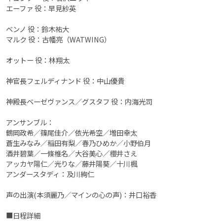
エーファ 役：早見紗英
ベンノ 役：鈴木祐大
マルク 役：古幡亮（WATWING）
オットー 役：林翔太
神官長フェルディナンド 役：中山優貴
神殿長ベーゼヴァンス／グスタフ 役：内海光司
アンサンブル：
鶴岡政希／篠尾佳介／依光希空／増田幸太
蒼生みなみ／稲田有梨／春乃ひめか／小野伯月
酒井碧葉／一條椎名／大谷美心／櫻井さえ
アッカヤ陽仁／光りな／藤井陽葵／十川楓
アンダースタディ：及川絢仁
声の出演(本須麗乃／マインの心の声)：井口裕香
■日程詳細