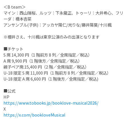
＜B team＞
マイン：西山瑞桜、ルッツ：下永龍正、トゥーリ：大井希心、フリ
ーダ：橋本杏菜
アンサンブル(子供)：アッカヤ陽仁/光りな/藤井陽葵/十川楓
※櫻井さえ、十川楓は東京公演のみの出演となります
■チケット
S 席 14,300 円（1 階前方 8 列／全席指定／税込）
A 席 9,900 円（1 階後方／全席指定／税込）
親子ペア席:15,400 円（2 階／全席指定／税込）
U-18 限定 S 席 11,000 円（1 階前方 8 列／全席指定／税込）
U-18 限定 A 席 6,600 円（1 階後方／全席指定／税込)
■公式
HP
https://www.tobooks.jp/booklove-musical2026/
X
https://x.com/bookloveMusical